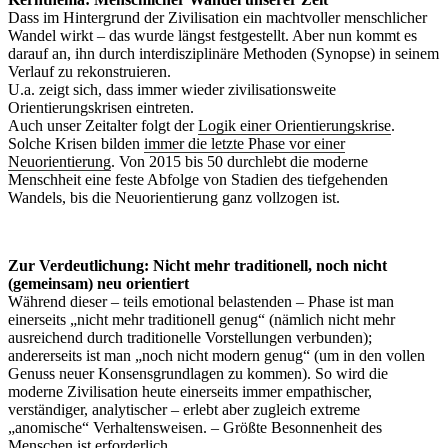
Dass im Hintergrund der Zivilisation ein machtvoller menschlicher
Wandel wirkt – das wurde längst festgestellt. Aber nun kommt es
darauf an, ihn durch interdisziplinäre Methoden (Synopse) in seinem
Verlauf zu rekonstruieren.
U.a. zeigt sich, dass immer wieder zivilisationsweite
Orientierungskrisen eintreten.
Auch unser Zeitalter folgt der
Logik einer Orientierungskrise
.
Solche Krisen bilden
immer die letzte Phase vor einer
Neuorientierung
. Von 2015 bis 50 durchlebt die moderne
Menschheit eine feste Abfolge von Stadien des tiefgehenden
Wandels, bis die Neuorientierung ganz vollzogen ist.
Zur Verdeutlichung: Nicht mehr traditionell, noch nicht
(gemeinsam) neu orientiert
Während dieser – teils emotional belastenden – Phase ist man
einerseits „nicht mehr traditionell genug“ (nämlich nicht mehr
ausreichend durch traditionelle Vorstellungen verbunden);
andererseits ist man „noch nicht modern genug“ (um in den vollen
Genuss neuer Konsensgrundlagen zu kommen). So wird die
moderne Zivilisation heute einerseits immer empathischer,
verständiger, analytischer – erlebt aber zugleich extreme
„anomische“ Verhaltensweisen. – Größte Besonnenheit des
Menschen ist erforderlich.