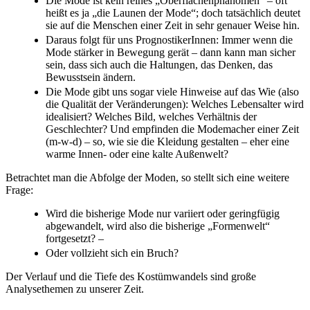
Die Mode ist kein reines „Oberflächenphänomen“ – oft
heißt es ja „die Launen der Mode“; doch tatsächlich deutet
sie auf die Menschen einer Zeit in sehr genauer Weise hin.
Daraus folgt für uns PrognostikerInnen: Immer wenn die
Mode stärker in Bewegung gerät – dann kann man sicher
sein, dass sich auch die Haltungen, das Denken, das
Bewusstsein ändern.
Die Mode gibt uns sogar viele Hinweise auf das Wie (also
die Qualität der Veränderungen): Welches Lebensalter wird
idealisiert? Welches Bild, welches Verhältnis der
Geschlechter? Und empfinden die Modemacher einer Zeit
(m-w-d) – so, wie sie die Kleidung gestalten – eher eine
warme Innen- oder eine kalte Außenwelt?
Betrachtet man die Abfolge der Moden, so stellt sich eine weitere
Frage:
Wird die bisherige Mode nur variiert oder geringfügig
abgewandelt, wird also die bisherige „Formenwelt“
fortgesetzt? –
Oder vollzieht sich ein Bruch?
Der Verlauf und die Tiefe des Kostümwandels sind große
Analysethemen zu unserer Zeit.