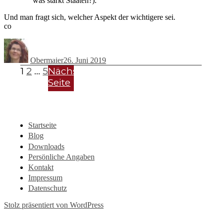
was stärkt Staaten?).
Und man fragt sich, welcher Aspekt der wichtigere sei.
co
Autor
Veröffentlicht
am
Obermaier
26. Juni 2019
Seitennummerierung
Seite
Seite
Seite
1
2
…
5
Nächste
Seite
der
Beiträge
Startseite
Blog
Downloads
Persönliche Angaben
Kontakt
Impressum
Datenschutz
Stolz präsentiert von WordPress