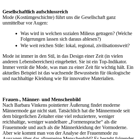
Gesellschaftlich aufschlussreich
Mode (Kostümgeschichte) führt uns die Gesellschaft ganz
unmittelbar vor Augen:
Was wird in welchen sozialen Milieus getragen? (Welche
Folgerungen lassen sich daraus ablesen?)
Wie weit reichen Stile: lokal, regional, zivilisationsweit?
Mode ist immer in den Stil, in das Design einer Zeit (in vielen
anderen Lebensbereichen) eingebettet. Sie ist ein Top-Indikator.
Immer verrät die Mode, was man zu einer Zeit für wichtig hält. Ein
aktuelles Beispiel ist das wachsende Bewusstsein für ökologische
und nachhaltige Kleidung wie für innovative Materialien.
Frauen-, Männer- und Menschenbild
Nach Barbara Vinkens pointierter Äußerung findet moderne
Männermode gar nicht statt. Tatsächlich hat die Männermode seit
dem bürgerlichen Zeitalter eine viel reduziertere, weniger
reichhaltige, weniger wandelbare „Formensprache“ als die
Frauenmode und auch als die Männerkleidung der Vormoderne.
Aber wie kommt man von der Analyse der Frauenmode zu
Aussagen über das allgemeine Menschenbild? Es besteht folgender