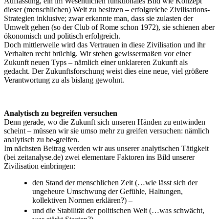
Auffassung, ein im Wesentlichen funktionales Bild wie Konzept
dieser (menschlichen) Welt zu besitzen – erfolgreiche Zivilisations-
Strategien inklusive; zwar erkannte man, dass sie zulasten der
Umwelt gehen (so der Club of Rome schon 1972), sie schienen aber
ökonomisch und politisch erfolgreich.
Doch mittlerweile wird das Vertrauen in diese Zivilisation und ihr
Verhalten recht brüchig. Wir stehen gewissermaßen vor einer
Zukunft neuen Typs – nämlich einer unklareren Zukunft als
gedacht. Der Zukunftsforschung weist dies eine neue, viel größere
Verantwortung zu als bislang gewohnt.
Analytisch zu begreifen versuchen
Denn gerade, wo die Zukunft sich unseren Händen zu entwinden
scheint – müssen wir sie umso mehr zu greifen versuchen: nämlich
analytisch zu be-greifen.
Im nächsten Beitrag werden wir aus unserer analytischen Tätigkeit
(bei zeitanalyse.de) zwei elementare Faktoren ins Bild unserer
Zivilisation einbringen:
den Stand der menschlichen Zeit (…wie lässt sich der
ungeheure Umschwung der Gefühle, Haltungen,
kollektiven Normen erklären?) –
und die Stabilität der politischen Welt (…was schwächt,