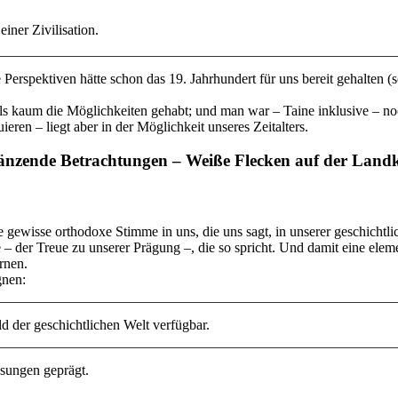
ner Zivilisation.
 Perspektiven hätte schon das 19. Jahrhundert für uns bereit gehalten (
mals kaum die Möglichkeiten gehabt; und man war – Taine inklusive – no
en – liegt aber in der Möglichkeit unseres Zeitalters.
änzende Betrachtungen – Weiße Flecken auf der Landk
e gewisse orthodoxe Stimme in uns, die uns sagt, in unserer geschichtl
 – der Treue zu unserer Prägung –, die so spricht. Und damit eine ele
rnen.
gnen:
ld der geschichtlichen Welt verfügbar.
ssungen geprägt.