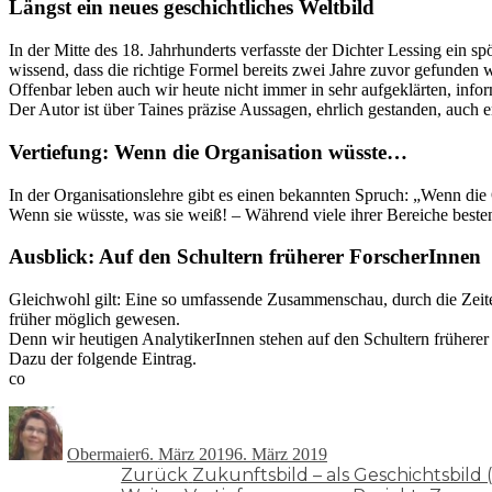
Längst ein neues geschichtliches Weltbild
In der Mitte des 18. Jahrhunderts verfasste der Dichter Lessing ein 
wissend, dass die richtige Formel bereits zwei Jahre zuvor gefunden 
Offenbar leben auch wir heute nicht immer in sehr aufgeklärten, infor
Der Autor ist über Taines präzise Aussagen, ehrlich gestanden, auch e
Vertiefung: Wenn die Organisation wüsste…
In der Organisationslehre gibt es einen bekannten Spruch: „Wenn di
Wenn sie wüsste, was sie weiß! – Während viele ihrer Bereiche bestens
Ausblick: Auf den Schultern früherer ForscherInnen
Gleichwohl gilt: Eine so umfassende Zusammenschau, durch die Zeiten
früher möglich gewesen.
Denn wir heutigen AnalytikerInnen stehen auf den Schultern früherer 
Dazu der folgende Eintrag.
co
Autor
Veröffentlicht
am
Obermaier
6. März 2019
6. März 2019
Beitragsnavigation
Vorheriger
Zurück
Zukunftsbild – als Geschichtsbil