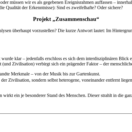
 oder müssen wir es als gegebenen Ereignisrahmen auffassen – innerha
e Qualität der Erkenntnisse): Sind es zweifelhafte? Oder sichere?
Projekt „Zusammenschau“
nalysen überhaupt vorzustellen? Die kurze Antwort lautet: Im Hintergru
urde klar – jedenfalls erschloss es sich dem interdisziplinären Blick 
(und Zivilisation) verbirgt sich ein prägender Faktor – der menschliche
wandte Merkmale – von der Musik bis zur Gartenkunst.
er Zivilisation, sondern selbst heterogene, voneinander entfernt lieg
 wirkt ein je besonderer Stand des Menschen. Dieser strahlt in die ganz