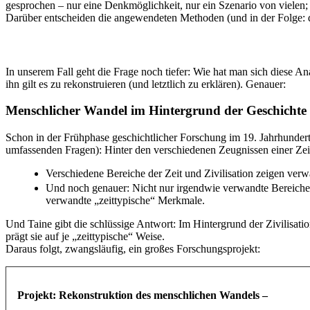
gesprochen – nur eine Denkmöglichkeit, nur ein Szenario von vielen;
Darüber entscheiden die angewendeten Methoden (und in der Folge: di
In unserem Fall geht die Frage noch tiefer: Wie hat man sich diese A
ihn gilt es zu rekonstruieren (und letztlich zu erklären). Genauer:
Menschlicher Wandel im Hintergrund der Geschichte
Schon in der Frühphase geschichtlicher Forschung im 19. Jahrhundert w
umfassenden Fragen): Hinter den verschiedenen Zeugnissen einer Zeit 
Verschiedene Bereiche der Zeit und Zivilisation zeigen ver
Und noch genauer: Nicht nur irgendwie verwandte Bereiche d
verwandte „zeittypische“ Merkmale.
Und Taine gibt die schlüssige Antwort: Im Hintergrund der Zivilisation
prägt sie auf je „zeittypische“ Weise.
Daraus folgt, zwangsläufig, ein großes Forschungsprojekt:
Projekt: Rekonstruktion des menschlichen Wandels –