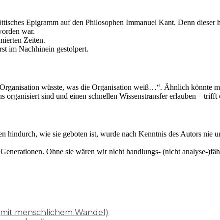
spöttisches Epigramm auf den Philosophen Immanuel Kant. Denn dieser ha
worden war.
mierten Zeiten.
rst im Nachhinein gestolpert.
e Organisation wüsste, was die Organisation weiß…“. Ähnlich könnte m
 organisiert sind und einen schnellen Wissenstransfer erlauben – trifft
 hindurch, wie sie geboten ist, wurde nach Kenntnis des Autors nie un
Generationen. Ohne sie wären wir nicht handlungs- (nicht analyse-)fäh
d (mit menschlichem Wandel)