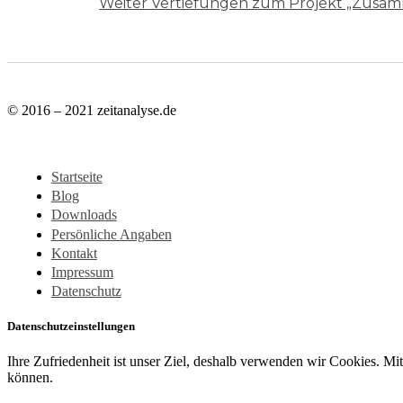
Nächster
Beitrag:
Weiter
Vertiefungen zum Projekt „Zusa
Beitrag:
© 2016 – 2021 zeitanalyse.de
Startseite
Blog
Downloads
Persönliche Angaben
Kontakt
Impressum
Datenschutz
Datenschutzeinstellungen
Ihre Zufriedenheit ist unser Ziel, deshalb verwenden wir Cookies. Mi
können.