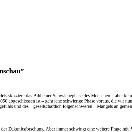
enschau”
ls skizziert: das Bild einer Schwächephase des Menschen – aber keiner
050 abgeschlossen ist – geht jene schwierige Phase voraus, die wir nun
efühls und des – gesellschaftlich folgenschweren – Mangels an gemei
be der Zukunftsforschung. Aber immer schwingt eine weitere Frage mit: Wa